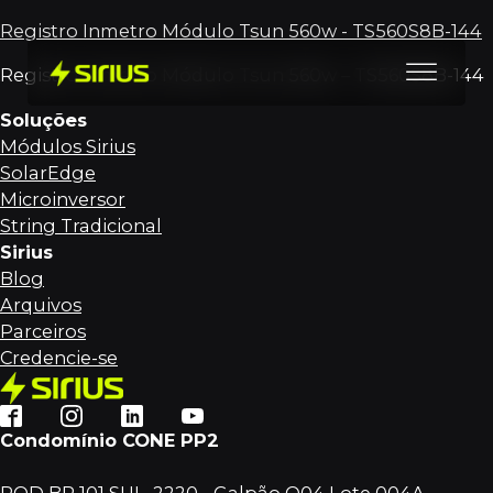
Registro Inmetro Módulo Tsun 560w - TS560S8B-144
Registro Inmetro Módulo Tsun 560w – TS560S8B-144
Soluções
Módulos Sirius
SolarEdge
Microinversor
String Tradicional
Sirius
Blog
Arquivos
Parceiros
Credencie-se
Condomínio CONE PP2
ROD BR 101 SUL, 2220 - Galpão O04 Lote 004A