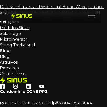
Datasheet Inversor Residencial Home Wave padrão -
SE3680H, SE5000H, SE6000H, SE8250H e SE9200H
Soluções
Módulos Sirius
SolarEdge
Microinversor
String Tradicional
Sirius
Blog
Arquivos
Parceiros
Credencie-se
Condomínio CONE PP2
ROD BR 101 SUL, 2220 - Galpão O04 Lote 004A