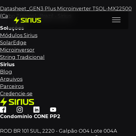
Datasheet_GEN3 Plus Microinverter TSOL-MX22500
(Cabo Tronco)- Brazil - Sirius
Soluções
Módulos Sirius
SolarEdge
Microinversor
String Tradicional
Sirius
Blog
Arquivos
Parceiros
Credencie-se
Condomínio CONE PP2
ROD BR 101 SUL, 2220 - Galpão O04 Lote 004A