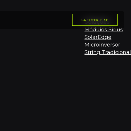
CREDENCIE-SE
Soluções
Módulos Sirius
SolarEdge
Microinversor
String Tradicional