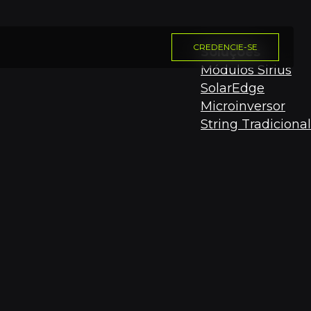
CREDENCIE-SE
Soluções
Módulos Sirius
SolarEdge
Microinversor
String Tradicional