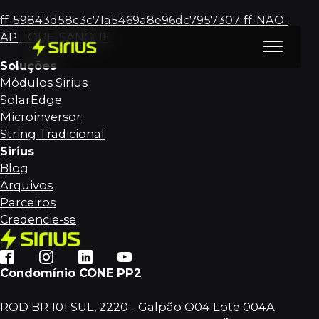
ff-59843d58c3c71a5469a8e96dc7957307-ff-NAO-
APLIQUE-SANGUE
Soluções
Módulos Sirius
SolarEdge
Microinversor
String Tradicional
Sirius
Blog
Arquivos
Parceiros
Credencie-se
Condomínio CONE PP2
ROD BR 101 SUL, 2220 - Galpão O04 Lote 004A