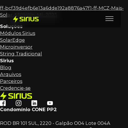
ff-bcf39d4efb6e13a6dde192a8876a47f1-ff-MCZ-Mais-
Solar_550kWp_MI_2023
Soluções
Módulos Sirius
SolarEdge
Microinversor
String Tradicional
Sirius
Blog
Arquivos
Parceiros
Credencie-se
Condomínio CONE PP2
ROD BR 101 SUL, 2220 - Galpão O04 Lote 004A