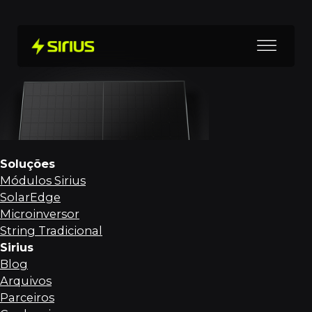
Soluções
Módulos Sirius
SolarEdge
Microinversor
String Tradicional
Sirius
Blog
Arquivos
Parceiros