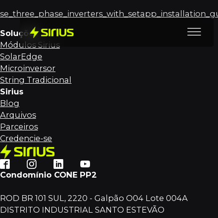
se_three_phase_inverters_with_setapp_installation_g
Soluções
Módulos Sirius
SolarEdge
Microinversor
String Tradicional
Sirius
Blog
Arquivos
Parceiros
Credencie-se
Condomínio CONE PP2
ROD BR 101 SUL, 2220 - Galpão O04 Lote 004A
DISTRITO INDUSTRIAL SANTO ESTEVÃO